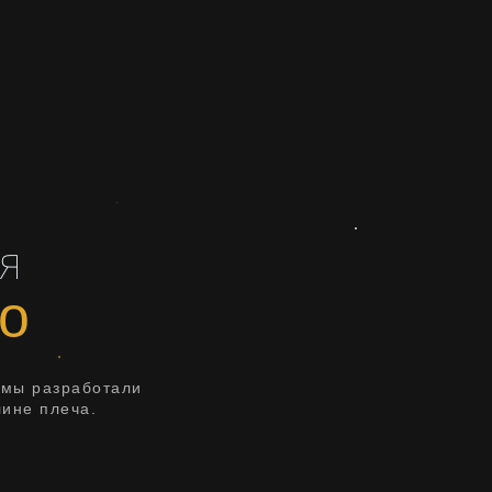
я
о
 мы разработали
лине плеча.