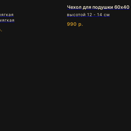
Чехол для подушки 60х40
мягкая
высотой 12 - 14 см
 мягкая
990
р.
.
вживую
опробовать
бой модели подушки. Сравнить высоты. Обсудить параметры с
консультантом.
ВОРОНЕЖ
НОВОР
ул. Моисеева, 2/2
магазин Мой
ЦКЗ «Олимп Пять», биомаркет
ТЦ Красная пло
на первом этаже
шоссе, 2, 3 эта
.
[8:00 -
[ c 10:00 до 22:0
[+7 (473)