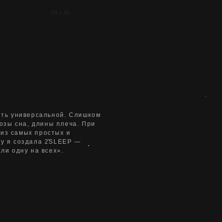
2S / 01
ыть универсальной. Слишком
позы сна, длины плеча. При
из самых простых и
му я создала 2SLEEP —
ли одну на всех».