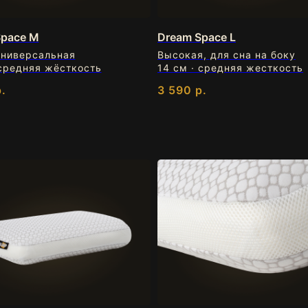
Space M
Dream Space L
универсальная
Высокая, для сна на боку
 средняя жёсткость
14 см · средняя жесткость
.
3 590
р.