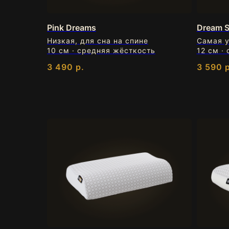
Pink Dreams
Dream 
Низкая, для сна на спине
Самая 
10 см · средняя жёсткость
12 см ·
3 490
р.
3 590
р