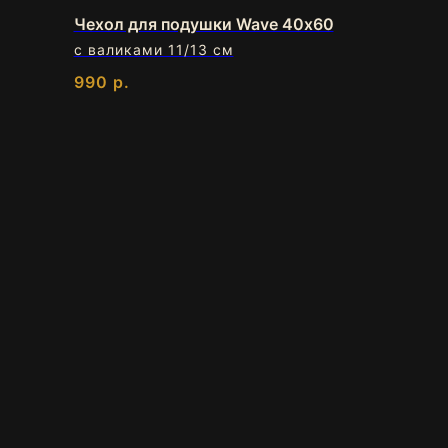
Чехол для подушки Wave 40х60
с валиками 11/13 см
990
р.
ОССИЙСК
 Дом
щадь, Анапское
ж
0 ]