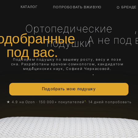
О БРЕНДЕ
КАТАЛОГ
ПОПРОБОВАТЬ ВЖИВУЮ
ЛАБОРА
Ортопедические
,
обранные
А не под всех.
подушки
од вас.
одберем подушку по вашему росту, весу и позе
а. Разработаны врачом-сомнологом, кандидатом
медицинских наук, Софией Черкасовой.
Подобрать мою подушку
9 на Ozon · 150 000+ покупателей · 14 дней попробовать