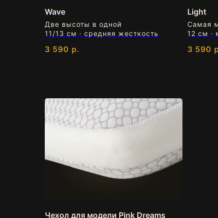
Wave
Light
Две высоты в одной
Самая 
11/13 см · средняя жесткость
12 см ·
3 590
р.
3 590
р
П
Полежать на лю
МОСКВА
ул. Большая Очаковская,
3
подъезд 3, вход со стороны
салона "Шампу"
.
Чехол для модели Pink Dreams
[+7 916 107 58
[ по записи ]