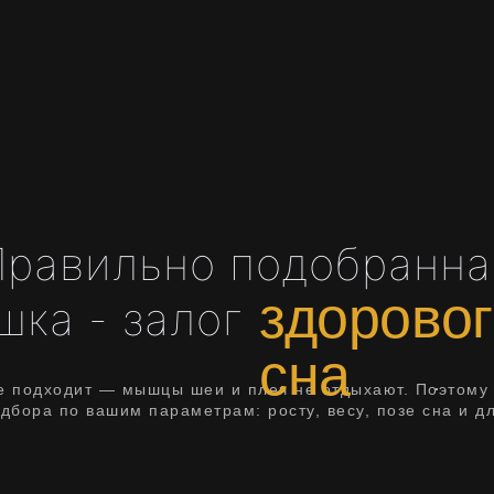
Правильно подобранна
здоровог
шка - залог
сна
е подходит — мышцы шеи и плеч не отдыхают. Поэтому
дбора по вашим параметрам: росту, весу, позе сна и д