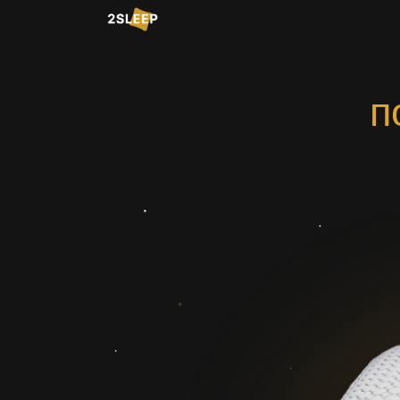
под
п
П
сн
★ 4.